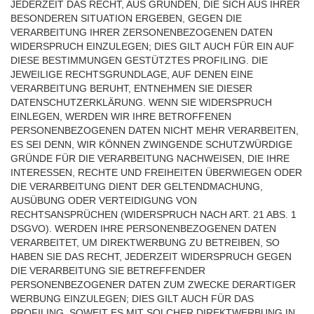
JEDERZEIT DAS RECHT, AUS GRÜNDEN, DIE SICH AUS IHRER
BESONDEREN SITUATION ERGEBEN, GEGEN DIE
VERARBEITUNG IHRER ZERSONENBEZOGENEN DATEN
WIDERSPRUCH EINZULEGEN; DIES GILT AUCH FÜR EIN AUF
DIESE BESTIMMUNGEN GESTÜTZTES PROFILING. DIE
JEWEILIGE RECHTSGRUNDLAGE, AUF DENEN EINE
VERARBEITUNG BERUHT, ENTNEHMEN SIE DIESER
DATENSCHUTZERKLÄRUNG. WENN SIE WIDERSPRUCH
EINLEGEN, WERDEN WIR IHRE BETROFFENEN
PERSONENBEZOGENEN DATEN NICHT MEHR VERARBEITEN,
ES SEI DENN, WIR KÖNNEN ZWINGENDE SCHUTZWÜRDIGE
GRÜNDE FÜR DIE VERARBEITUNG NACHWEISEN, DIE IHRE
INTERESSEN, RECHTE UND FREIHEITEN ÜBERWIEGEN ODER
DIE VERARBEITUNG DIENT DER GELTENDMACHUNG,
AUSÜBUNG ODER VERTEIDIGUNG VON
RECHTSANSPRÜCHEN (WIDERSPRUCH NACH ART. 21 ABS. 1
DSGVO). WERDEN IHRE PERSONENBEZOGENEN DATEN
VERARBEITET, UM DIREKTWERBUNG ZU BETREIBEN, SO
HABEN SIE DAS RECHT, JEDERZEIT WIDERSPRUCH GEGEN
DIE VERARBEITUNG SIE BETREFFENDER
PERSONENBEZOGENER DATEN ZUM ZWECKE DERARTIGER
WERBUNG EINZULEGEN; DIES GILT AUCH FÜR DAS
PROFILING, SOWEIT ES MIT SOLCHER DIREKTWERBUNG IN