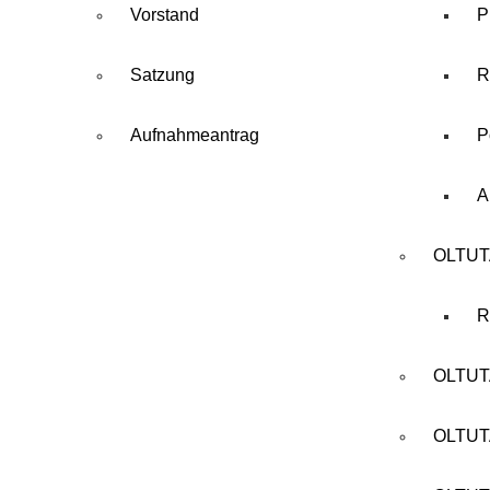
Vorstand
P
Satzung
R
Aufnahmeantrag
P
A
OLTUT
R
OLTUT
OLTUT