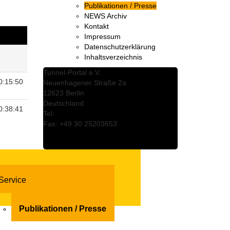
Publikationen / Presse
NEWS Archiv
Kontakt
Impressum
Datenschutzerklärung
Inhaltsverzeichnis
Tunnel-Portal e.V.
0:15:50
Neuenhagener Straße 2a
12623 Berlin
Deutschland
0:38:41
Tel:
+49 30 25203621
Fax: +49 30 25203653
info@tunnel-portal.de
www.tunnel-portal.de
Service
Publikationen / Presse